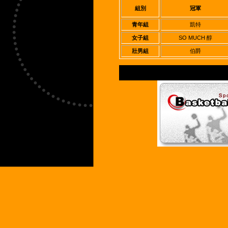
組別
冠軍
青年組
凱特
女子組
SO MUCH 醇
壯男組
伯爵