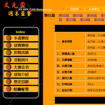
第01屆
第02屆
第03屆
第04屆
第
屆
第13屆
第14屆
第15屆
青年組：十六隊 
一、參加球隊
女子組：八 隊 
壯年組：十三隊 
二、隊職員人數
共637人
三、比賽場數
共264場
四、比賽天數
共53天(每逢六
五、比賽月數
共6個月
六、裁判人數
共60人(其中1
七、計時記錄
共6人
八、起迄日期
92年11月至93